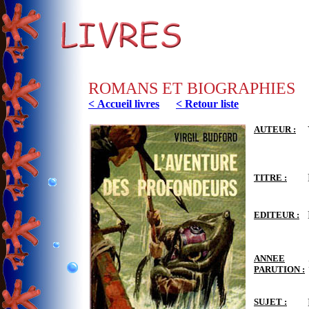
ROMANS ET BIOGRAPHIES
< Accueil livres
< Retour liste
AUTEUR :
TITRE :
EDITEUR :
ANNEE
PARUTION :
SUJET :