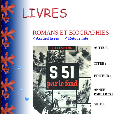
ROMANS ET BIOGRAPHIES
< Accueil livres
< Retour liste
AUTEUR :
TITRE :
EDITEUR :
ANNEE
PARUTION :
SUJET :