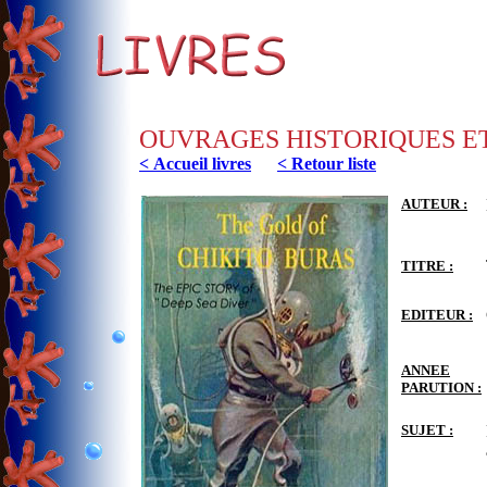
OUVRAGES HISTORIQUES E
< Accueil livres
< Retour liste
AUTEUR :
TITRE :
EDITEUR :
ANNEE
PARUTION :
SUJET :