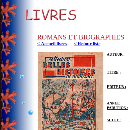
ROMANS ET BIOGRAPHIES
< Accueil livres
< Retour liste
AUTEUR :
TITRE :
EDITEUR :
ANNEE
PARUTION :
SUJET :