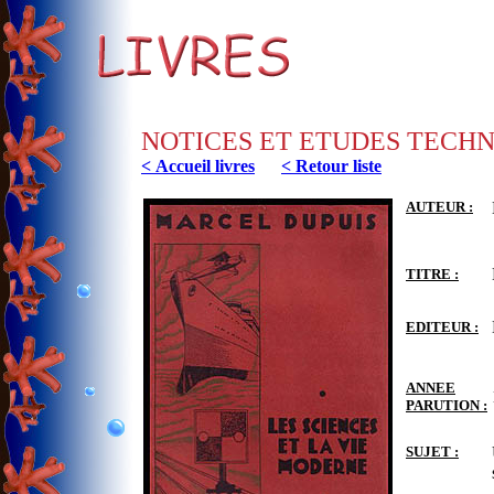
NOTICES ET ETUDES TECH
< Accueil livres
< Retour liste
AUTEUR :
TITRE :
EDITEUR :
ANNEE
PARUTION :
SUJET :