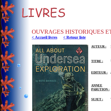
OUVRAGES HISTORIQUES E
< Accueil livres
< Retour liste
AUTEUR :
TITRE :
EDITEUR :
ANNEE
PARUTION :
SUJET :