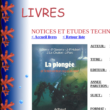
NOTICES ET ETUDES TECH
< Accueil livres
< Retour liste
AUTEUR :
TITRE :
EDITEUR :
ANNEE
PARUTION :
SUJET :
FORMAT :