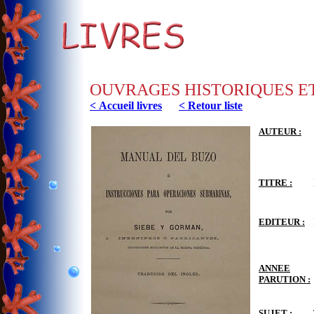
OUVRAGES HISTORIQUES E
< Accueil livres
< Retour liste
AUTEUR :
TITRE :
EDITEUR :
ANNEE
PARUTION :
SUJET :