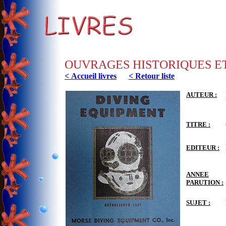
OUVRAGES HISTORIQUES E
< Accueil livres
< Retour liste
AUTEUR :
TITRE :
EDITEUR :
ANNEE
PARUTION :
SUJET :