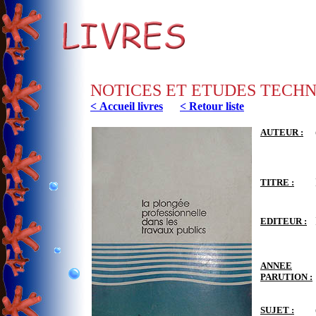
NOTICES ET ETUDES TECH
< Accueil livres
< Retour liste
AUTEUR :
TITRE :
EDITEUR :
ANNEE
PARUTION :
SUJET :