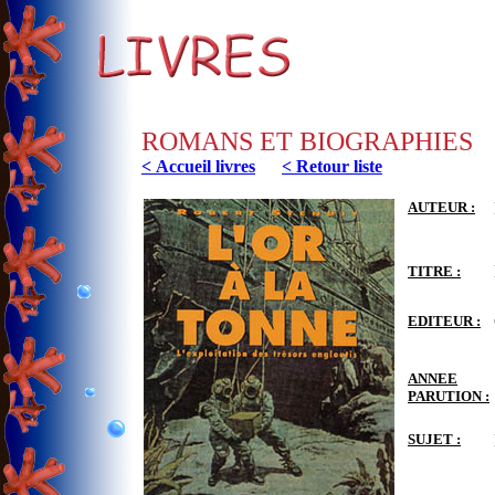
ROMANS ET BIOGRAPHIES
< Accueil livres
< Retour liste
AUTEUR :
TITRE :
EDITEUR :
ANNEE
PARUTION :
SUJET :