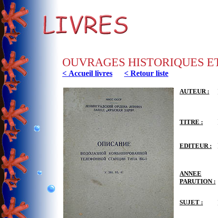
OUVRAGES HISTORIQUES E
< Accueil livres
< Retour liste
AUTEUR :
TITRE :
EDITEUR :
ANNEE
PARUTION :
SUJET :