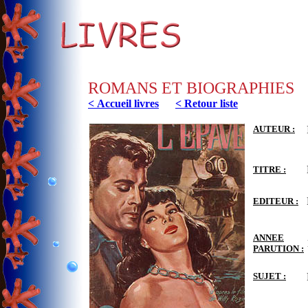
ROMANS ET BIOGRAPHIES
< Accueil livres
< Retour liste
AUTEUR :
TITRE :
EDITEUR :
ANNEE
PARUTION :
SUJET :