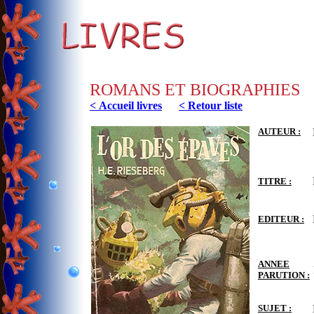
ROMANS ET BIOGRAPHIES
< Accueil livres
< Retour liste
AUTEUR :
TITRE :
EDITEUR :
ANNEE
PARUTION :
SUJET :