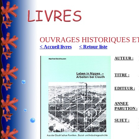
OUVRAGES HISTORIQUES E
< Accueil livres
< Retour liste
AUTEUR :
TITRE :
EDITEUR :
ANNEE
PARUTION :
SUJET :