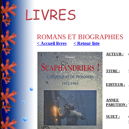
ROMANS ET BIOGRAPHIES
< Accueil livres
< Retour liste
AUTEUR :
TITRE :
EDITEUR :
ANNEE
PARUTION :
SUJET :