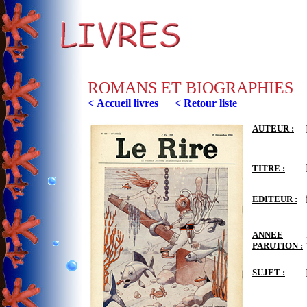
ROMANS ET BIOGRAPHIES
< Accueil livres
< Retour liste
AUTEUR :
TITRE :
EDITEUR :
ANNEE
PARUTION :
SUJET :