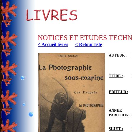
NOTICES ET ETUDES TECH
< Accueil livres
< Retour liste
AUTEUR :
TITRE :
EDITEUR :
ANNEE
PARUTION :
SUJET :