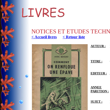
NOTICES ET ETUDES TECH
< Accueil livres
< Retour liste
AUTEUR :
TITRE :
EDITEUR :
ANNEE
PARUTION :
SUJET :