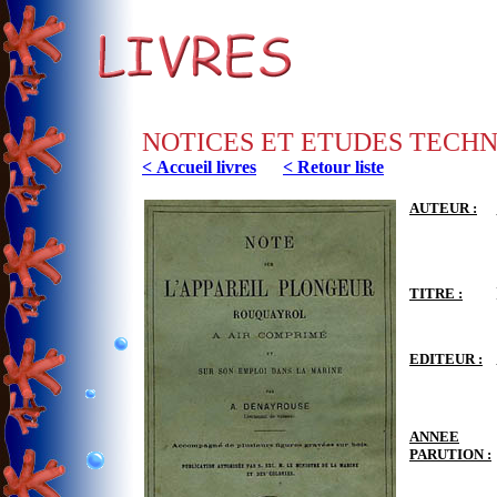
NOTICES ET ETUDES TECH
< Accueil livres
< Retour liste
AUTEUR :
TITRE :
EDITEUR :
ANNEE
PARUTION :