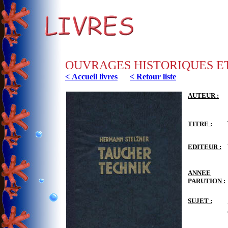
OUVRAGES HISTORIQUES E
< Accueil livres
< Retour liste
AUTEUR :
TITRE :
EDITEUR :
ANNEE
PARUTION :
SUJET :