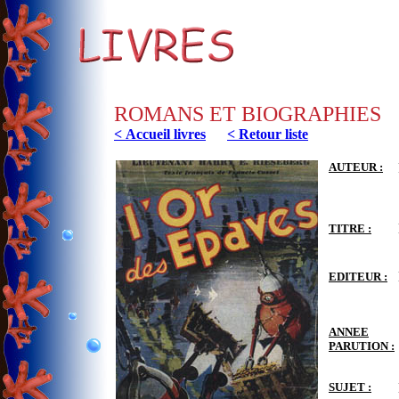
ROMANS ET BIOGRAPHIES
< Accueil livres
< Retour liste
AUTEUR :
TITRE :
EDITEUR :
ANNEE
PARUTION :
SUJET :