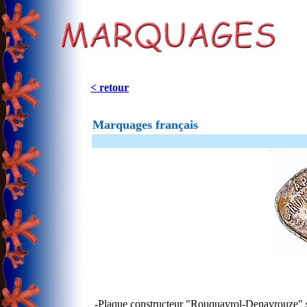
< retour
Marquages français
-Plaque constructeur "Rouquayrol-Denayrouze" su